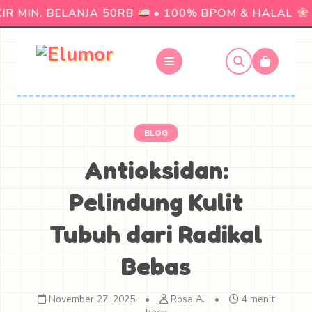
R MIN. BELANJA 50RB
• 100% BPOM & HALAL
•
BLOG
Antioksidan:
Pelindung Kulit
Tubuh dari Radikal
Bebas
November 27, 2025
•
Rosa A.
•
4 menit