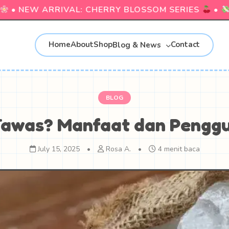
• NEW ARRIVAL: CHERRY BLOSSOM SERIES
•
C
Home
About
Shop
Contact
Blog & News
BLOG
 Tawas? Manfaat dan Pengg
July 15, 2025
•
Rosa A.
•
4 menit baca