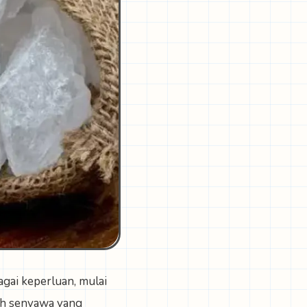
gai keperluan, mulai
lah senyawa yang