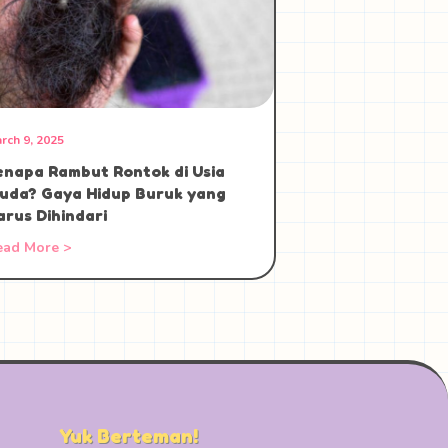
rch 9, 2025
enapa Rambut Rontok di Usia
uda? Gaya Hidup Buruk yang
arus Dihindari
ead More >
Yuk Berteman!