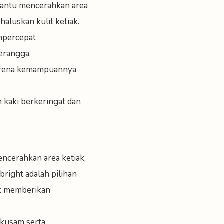
bantu mencerahkan area
aluskan kulit ketiak.
mpercepat
serangga.
karena kemampuannya
 kaki berkeringat dan
encerahkan area ketiak,
right adalah pilihan
uk memberikan
kusam serta