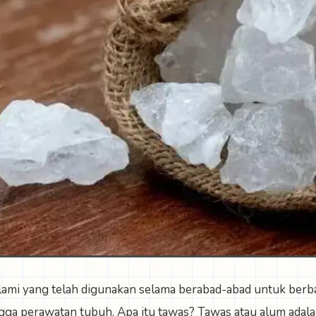
lami yang telah digunakan selama berabad-abad untuk berba
ngga perawatan tubuh. Apa itu tawas? Tawas atau alum ada