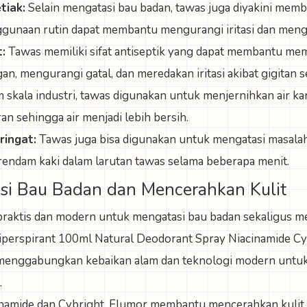
tiak:
Selain mengatasi bau badan, tawas juga diyakini mem
ggunaan rutin dapat membantu mengurangi iritasi dan mengh
t:
Tawas memiliki sifat antiseptik yang dapat membantu me
n, mengurangi gatal, dan meredakan iritasi akibat gigitan 
 skala industri, tawas digunakan untuk menjernihkan air 
an sehingga air menjadi lebih bersih.
ringat:
Tawas juga bisa digunakan untuk mengatasi masalah
endam kaki dalam larutan tawas selama beberapa menit.
si Bau Badan dan Mencerahkan Kulit
 praktis dan modern untuk mengatasi bau badan sekaligus m
perspirant 100ml Natural Deodorant Spray Niacinamide Cyb
i menggabungkan kebaikan alam dan teknologi modern unt
.
amide dan Cybright, Elumor membantu mencerahkan kulit 