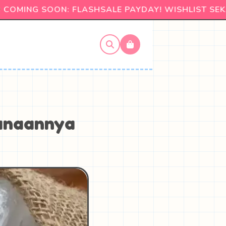
OMING SOON: FLASHSALE PAYDAY! WISHLIST SEK
unaannya