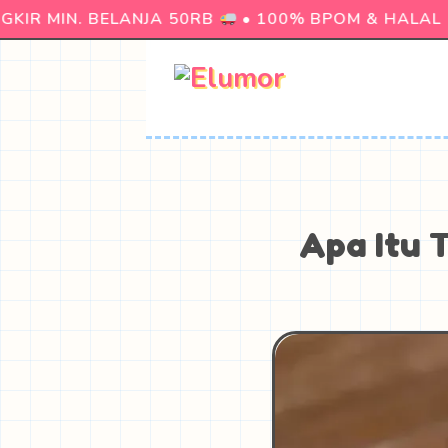
IR MIN. BELANJA 50RB
• 100% BPOM & HALAL
Apa Itu