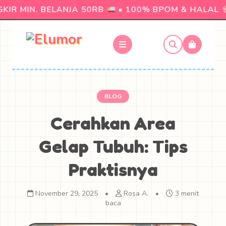
IR MIN. BELANJA 50RB
• 100% BPOM & HALAL
BLOG
Cerahkan Area
Gelap Tubuh: Tips
Praktisnya
November 29, 2025
•
Rosa A.
•
3 menit
baca