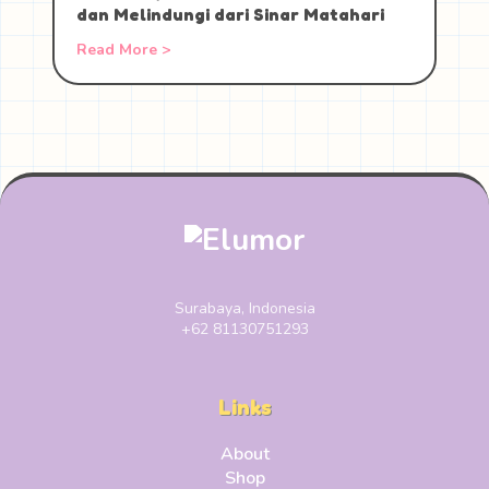
dan Melindungi dari Sinar Matahari
Read More >
Surabaya, Indonesia
+62 81130751293
Links
About
Shop