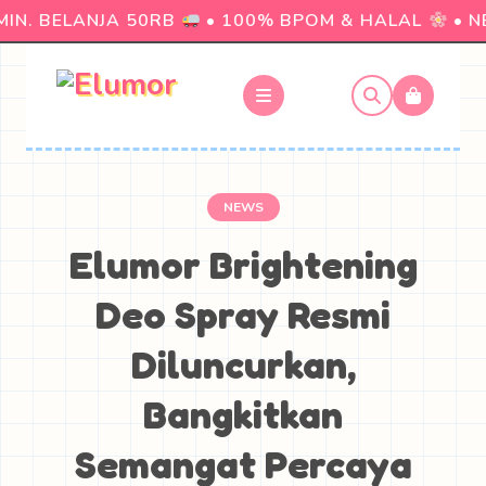
N. BELANJA 50RB
• 100% BPOM & HALAL
• NE
NEWS
Elumor Brightening
Deo Spray Resmi
Diluncurkan,
Bangkitkan
Semangat Percaya