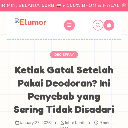
 MIN. BELANJA 50RB
• 100% BPOM & HALAL
• 
DEO SPRAY
Ketiak Gatal Setelah
Pakai Deodoran? Ini
Penyebab yang
Sering Tidak Disadari
January 27, 2026
•
Iqbal Kahfi
•
9 menit