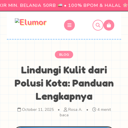
R MIN. BELANJA 50RB
• 100% BPOM & HALAL
•
BLOG
Lindungi Kulit dari
Polusi Kota: Panduan
Lengkapnya
October 11, 2025
•
Rosa A.
•
4 menit
baca