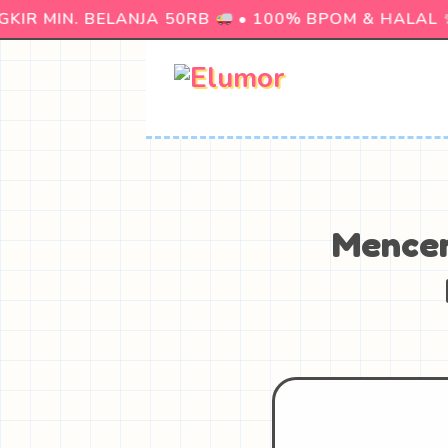
IR MIN. BELANJA 50RB
• 100% BPOM & HALAL
Mencer