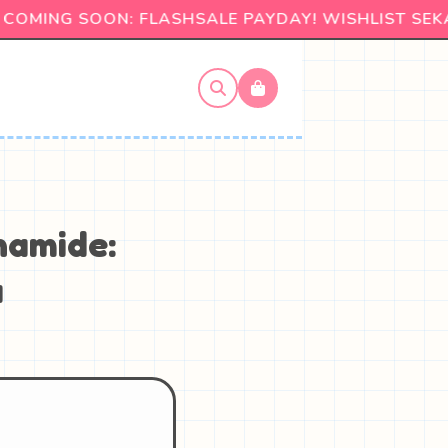
MING SOON: FLASHSALE PAYDAY! WISHLIST SEKA
namide:
a