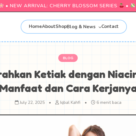
• NEW ARRIVAL: CHERRY BLOSSOM SERIES
•
CO
Home
About
Shop
Contact
Blog & News
BLOG
ahkan Ketiak dengan Niaci
Manfaat dan Cara Kerjany
July 22, 2025
•
Iqbal Kahfi
•
6 menit baca