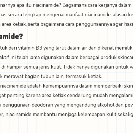
benarnya apa itu niacinamide? Bagaimana cara kerjanya dala
has secara lengkap mengenai manfaat niacinamide, alasan ke
area ketiak, serta bagaimana cara penggunaannya agar hasi
namide?
uk dari vitamin B3 yang larut dalam air dan dikenal memilik
aktif ini telah lama digunakan dalam berbagai produk skinca
 di hampir semua jenis kulit. Tidak hanya digunakan untuk w
k merawat bagian tubuh lain, termasuk ketiak.
niacinamide adalah kemampuannya dalam memperbaiki skin b
ngat penting karena area ketiak cenderung mudah mengalami 
au penggunaan deodoran yang mengandung alkohol dan pe
er, niacinamide membantu menjaga kelembapan kulit sekal