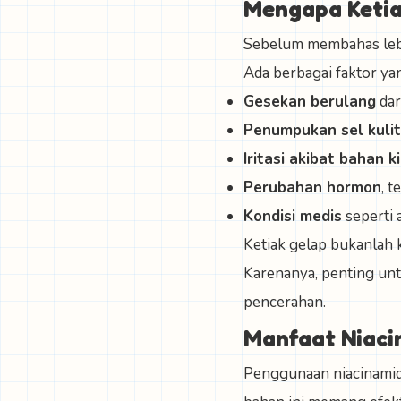
Mengapa Ketia
Sebelum membahas lebi
Ada berbagai faktor yan
Gesekan berulang
dar
Penumpukan sel kulit
Iritasi akibat bahan k
Perubahan hormon
, 
Kondisi medis
seperti 
Ketiak gelap bukanlah 
Karenanya, penting un
pencerahan.
Manfaat Niaci
Penggunaan niacinamid