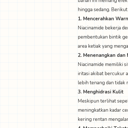
bahan ini memang efekt
hingga sedang. Berikut
1. Mencerahkan Warn
Niacinamide bekerja d
pembentukan bintik gel
area ketiak yang meng
2. Menenangkan dan M
Niacinamide memiliki s
iritasi akibat bercukur
lebih tenang dan tidak
3. Menghidrasi Kulit
Meskipun terlihat sepe
meningkatkan kadar cer
kering rentan mengalam