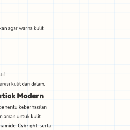
kan agar warna kulit
if.
si kulit dari dalam.
etiak Modern
 penentu keberhasilan
n aman untuk kulit
namide
,
Cybright
, serta