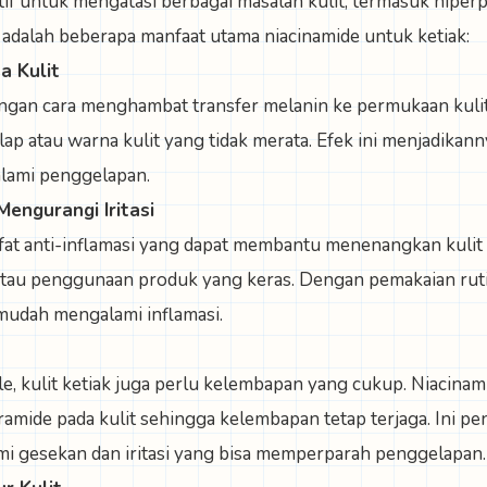
if untuk mengatasi berbagai masalah kulit, termasuk hiper
 adalah beberapa manfaat utama niacinamide untuk ketiak:
a Kulit
engan cara menghambat transfer melanin ke permukaan kuli
ap atau warna kulit yang tidak merata. Efek ini menjadikan
alami penggelapan.
engurangi Iritasi
ifat anti-inflamasi yang dapat membantu menenangkan kulit 
 atau penggunaan produk yang keras. Dengan pemakaian rutin
 mudah mengalami inflamasi.
le, kulit ketiak juga perlu kelembapan yang cukup. Niacin
amide pada kulit sehingga kelembapan tetap terjaga. Ini pen
i gesekan dan iritasi yang bisa memperparah penggelapan.