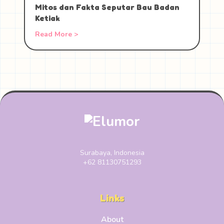
Mitos dan Fakta Seputar Bau Badan
Ketiak
Read More >
Surabaya, Indonesia
+62 81130751293
Links
About