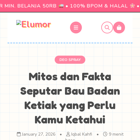
MIN. BELANJA 50RB
• 100% BPOM & HALAL
• N
DEO SPRAY
Mitos dan Fakta
Seputar Bau Badan
Ketiak yang Perlu
Kamu Ketahui
January 27, 2026
•
Iqbal Kahfi
•
9 menit