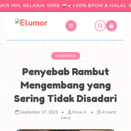
IR MIN. BELANJA 50RB
• 100% BPOM & HALAL
COSMETICS
Penyebab Rambut
Mengembang yang
Sering Tidak Disadari
September 27, 2025
•
Rosa A.
•
4 menit
baca