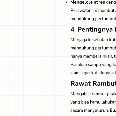
Mengelola stres
denga
Perawatan ini membutuhk
mendukung pertumbuha
4. Pentingnya
Menjaga kesehatan kuli
mendukung pertumbuhan
hanya membersihkan, te
Pastikan sampo yang k
alami agar kulit kepala t
Rawat Rambut
Mengatasi rambut pita
yang bisa kamu lakuk
secara menyeluruh.
El