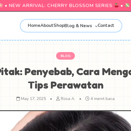
• NEW ARRIVAL: CHERRY BLOSSOM SERIES
•
CO
Home
About
Shop
Contact
Blog & News
BLOG
itak: Penyebab, Cara Menga
Tips Perawatan
May 17, 2025
•
Rosa A.
•
4 menit baca