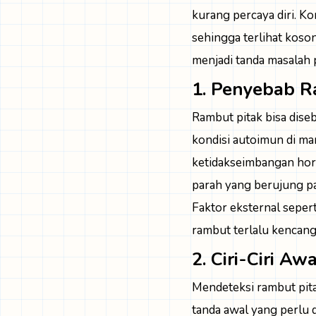
kurang percaya diri. Ko
sehingga terlihat koson
menjadi tanda masalah p
1. Penyebab R
Rambut pitak bisa dise
kondisi autoimun di man
ketidakseimbangan horm
parah yang berujung pa
Faktor eksternal seper
rambut terlalu kencang 
2. Ciri-Ciri A
Mendeteksi rambut pita
tanda awal yang perlu d