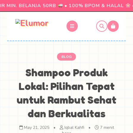
 MIN. BELANJA 50RB
• 100% BPOM & HALAL
•
BLOG
Shampoo Produk
Lokal: Pilihan Tepat
untuk Rambut Sehat
dan Berkualitas
May 21, 2025
•
Iqbal Kahfi
•
7 menit