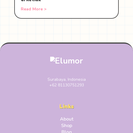
Read More >
Surabaya, Indonesia
+62 81130751293
Links
About
Shop
Blog