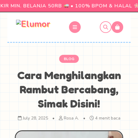
IR MIN. BELANJA 50RB
• 100% BPOM & HALAL
BLOG
Cara Menghilangkan
Rambut Bercabang,
Simak Disini!
July 28, 2025
•
Rosa A.
•
4 menit baca